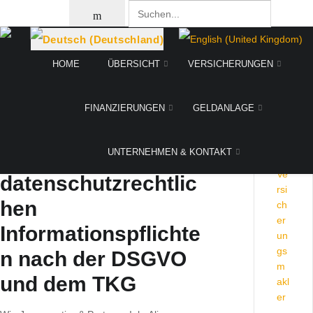
MOD_LANGUAGES_DESC
HOME
ÜBERSICHT
VERSICHERUNGEN
FINANZIERUNGEN
GELDANLAGE
Datenschutzerkläru
ng zur Erfüllung der
UNTERNEHMEN & KONTAKT
datenschutzrechtlic
hen
Informationspflichte
n nach der DSGVO
und dem TKG