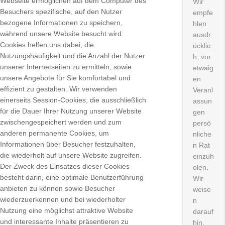
Webseite ermöglichen auf dem Computer des
Wir
Besuchers spezifische, auf den Nutzer
empfe
bezogene Informationen zu speichern,
hlen
während unsere Website besucht wird.
ausdr
Cookies helfen uns dabei, die
ücklic
Nutzungshäufigkeit und die Anzahl der Nutzer
h, vor
unserer Internetseiten zu ermitteln, sowie
etwaig
unsere Angebote für Sie komfortabel und
en
effizient zu gestalten. Wir verwenden
Veranl
einerseits Session-Cookies, die ausschließlich
assun
für die Dauer Ihrer Nutzung unserer Website
gen
zwischengespeichert werden und zum
persö
anderen permanente Cookies, um
nliche
Informationen über Besucher festzuhalten,
n Rat
die wiederholt auf unsere Website zugreifen.
einzuh
Der Zweck des Einsatzes dieser Cookies
olen.
besteht darin, eine optimale Benutzerführung
Wir
anbieten zu können sowie Besucher
weise
wiederzuerkennen und bei wiederholter
n
Nutzung eine möglichst attraktive Website
darauf
und interessante Inhalte präsentieren zu
hin,