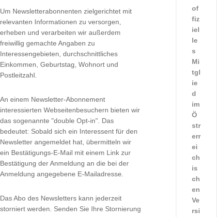
of
Um Newsletterabonnenten zielgerichtet mit
fiz
relevanten Informationen zu versorgen,
iel
erheben und verarbeiten wir außerdem
le
freiwillig gemachte Angaben zu
s
Interessengebieten, durchschnittliches
Mi
Einkommen, Geburtstag, Wohnort und
tgl
Postleitzahl.
ie
d
An einem Newsletter-Abonnement
im
interessierten Webseitenbesuchern bieten wir
Ö
das sogenannte "double Opt-in". Das
str
bedeutet: Sobald sich ein Interessent für den
err
Newsletter angemeldet hat, übermitteln wir
ei
ein Bestätigungs-E-Mail mit einem Link zur
ch
Bestätigung der Anmeldung an die bei der
is
Anmeldung angegebene E-Mailadresse.
ch
en
Das Abo des Newsletters kann jederzeit
Ve
storniert werden. Senden Sie Ihre Stornierung
rsi