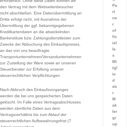
erforderlich. Ohne diese Daten können wir
Pa
den Vertrag mit dem Webseitenbesucher
rt
nicht abschließen. Eine Datenübermittlung an
ne
Dritte erfolgt nicht, mit Ausnahme der
r
Übermittlung der ggf. bekanntgegebenen
of
Kreditkartendaten an die abwickelnden
fiz
Bankinstitute bzw. Zahlungsdienstleister zum
iel
Zwecke der Abbuchung des Einkaufspreises,
le
an das von uns beauftragte
s
Transportunternehmen/Versandunternehmen
Mi
zur Zustellung der Ware sowie an unseren
tgl
Steuerberater zur Erfüllung unserer
ie
steuerrechtlichen Verpflichtungen.
d
de
Nach Abbruch des Einkaufsvorganges
r
werden die bei uns gespeicherten Daten
M
gelöscht. Im Falle eines Vertragsabschlusses
ak
werden sämtliche Daten aus dem
ler
Vertragsverhältnis bis zum Ablauf der
gr
steuerrechtlichen Aufbewahrungsfrist (7
up