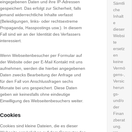
eingegebenen Daten und ihre IP-Adressen
Sämtli
gespeichert. Das erfolgt zur Sicherheit, falls
che
jemand widerrechtliche Inhalte verfasst
Inhalt
(Beleidigungen, links- oder rechtsextreme
e
Propaganda, Hasspostings usw.). In diesem
dieser
Fall sind wir an der Identität des Verfassers
Websi
interessiert.
te
ersetz
en
Wenn Webseitenbesucher per Formular auf
keine
der Website oder per E-Mail Kontakt mit uns
Vermö
aufnehmen, werden die hierbei angegebenen
gens-,
Daten zwecks Bearbeitung der Anfrage und
Versic
für den Fall von Anschlussfragen sechs
herun
Monate bei uns gespeichert. Diese Daten
gs-
geben wir keinesfalls ohne eindeutige
und/o
Einwilligung des Webseitenbesuchers weiter.
der
Finan
Cookies
zberat
Cookies sind kleine Dateien, die es dieser
ung.