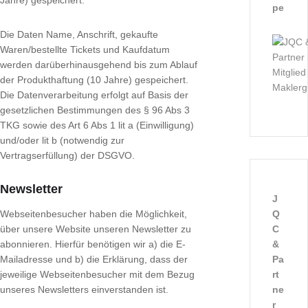
Jahre) gespeichert.
pe
Die Daten Name, Anschrift, gekaufte
Waren/bestellte Tickets und Kaufdatum
werden darüberhinausgehend bis zum Ablauf
der Produkthaftung (10 Jahre) gespeichert.
Die Datenverarbeitung erfolgt auf Basis der
gesetzlichen Bestimmungen des § 96 Abs 3
TKG sowie des Art 6 Abs 1 lit a (Einwilligung)
und/oder lit b (notwendig zur
Vertragserfüllung) der DSGVO.
Newsletter
J
Webseitenbesucher haben die Möglichkeit,
Q
über unsere Website unseren Newsletter zu
C
abonnieren. Hierfür benötigen wir a) die E-
&
Mailadresse und b) die Erklärung, dass der
Pa
jeweilige Webseitenbesucher mit dem Bezug
rt
unseres Newsletters einverstanden ist.
ne
r